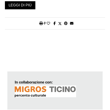
Michele Bertini, cosa sono le malattie genetiche rare?
LEGGI DI PIÙ
In generale si tratta di malattie gravi o molto gravi, croniche,
spesso degenerative e con pesanti ripercussioni sulla qualità
di vita dei malati e delle loro famiglie. Le malattie rare sono rare
0
come numero di malati per patologia, ma il numero di queste
patologie, e quindi quello delle persone che ne sono affette, è
elevato: esistono infatti migliaia di malattie rare; quelle note
sono oggi circa 6-7 mila, la maggior parte delle quali è di
origine genetica. Anche se le malattie rare sono molto
eterogenee, i malati e le loro famiglie sono confrontati con
problematiche simili: difficoltà di ottenere una diagnosi corretta,
difficoltà di accedere a informazioni sulla patologia e a cure
adeguate, alti costi delle cure, opzioni terapeutiche limitate,
riduzione o perdita dell’autonomia e della capacità lavorativa
In collaborazione con:
con conseguenti difficoltà economiche, ecc.
A cosa vengono destinati i fondi raccolti durante le
giornate dell’azione?
La totalità dei fondi netti raccolti viene utilizzata, senza