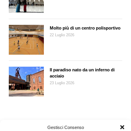
competenza, offre ai pazienti affetti da malattie neuromuscolari
genetiche rare o da altre malattie genetiche rare l’accesso a
una consultazione medica specializzata e una presa a carico
pluridisciplinare. La MGR fornisce invece in loco a questi
Molto più di un centro polisportivo
malati e ai loro famigliari consulenza e sostegno, anche
22 Luglio 2026
finanziario.
Oltre al sostegno dato dalle giornate del 2 e 3 dicembre, in
che modo si può aiutare Telethon?
È possibile effettuare donazioni a favore della Fondazione
Telethon durante tutto l’anno: online sul sito
www.telethon.ch
Il paradiso nato da un inferno di
– sul ccp 10-16-2 – al numero verde 0800 850860 con un sms
acciaio
al numero 339, digitando TELETHON SI + importo di vostra
23 Luglio 2026
scelta oppure ci si può annunciare al segretariato della
Svizzera Italiana e dedicare qualche ora del proprio tempo a
questa causa (
telethon-si@telethon.ch
).
Telethon
Raccolta fondi contro le malattie rare Sabato 2 e domenica 3
Gestisci Consenso
dicembre 2016.