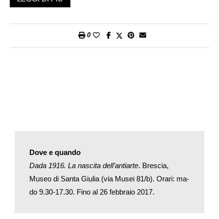
Museo Comunale d’Arte Moderna di Ascona – che hanno
messo a disposizione importanti opere dalle proprie collezioni,
accanto ad altri importanti prestatori, quali la Fondazione
0
Marconi di Milano e la ricchissima Sammlung Marzona di
Berlino.
Guardando per un attimo alle vicende collezionistiche, si
capisce come un contributo determinante per la fortuna del
Dada a Sud delle Alpi (e non solo) venne dall’attività di Arturo
Schwarz, gallerista di origini egiziane che ne promosse
ampiamente la conoscenza con le mostre nella sua galleria
milanese a partire dagli anni Cinquanta, diffondendo opere
nelle più importanti raccolte d’arte, potendo contare su opere di
comprovata autenticità grazie all’intenso rapporto con molti
Dove e quando
degli artisti che erano stati al centro di quella stagione. La
Dada 1916. La nascita dell’antiarte
. Brescia,
stessa favorevole dinamica si sarebbe verificata anche con
Museo di Santa Giulia (via Musei 81/b). Orari: ma-
molti dei surrealisti, a partire dall’amicizia di Schwarz con
do 9.30-17.30. Fino al 26 febbraio 2017.
André Breton.
L’esposizione
Dada 1916. La nascita dell’antiarte
è suddivisa in
quattro sezioni, prendendo avvio dal clima culturale che