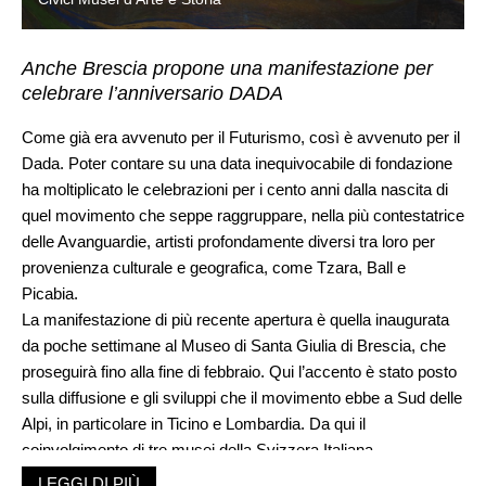
Anche Brescia propone una manifestazione per
celebrare l’anniversario DADA
Come già era avvenuto per il Futurismo, così è avvenuto per il
Dada. Poter contare su una data inequivocabile di fondazione
ha moltiplicato le celebrazioni
per i cento anni dalla nascita di
quel movimento che seppe raggruppare, nella più contestatrice
delle Avanguardie, artisti profondamente diversi tra loro per
provenienza culturale e geografica, come Tzara, Ball e
Picabia.
La manifestazione di più recente apertura è quella inaugurata
da poche settimane al Museo di Santa Giulia di Brescia, che
proseguirà fino alla fine di febbraio. Qui l’accento è stato posto
sulla diffusione e gli sviluppi che il movimento ebbe a Sud delle
Alpi, in particolare in Ticino e Lombardia. Da qui il
coinvolgimento di tre musei della Svizzera Italiana –
Pinacoteca di Casa Rusca a Locarno, MASI di Lugano e
LEGGI DI PIÙ