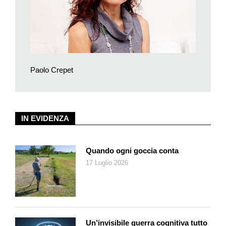
livello di dipendenza che causano queste tecnologie è enorme.
Nel suo libro parla di due facoltà importanti che a causa
delle nuove tecnologie stiamo perdendo o che comunque
si stanno assottigliando, ovvero la memoria e la capacità
di concentrazione. Quali sono i rischi a livello di sviluppo
Paolo Crepet
emotivo?
La memoria non è solo una qualità cognitiva, non va intesa
solo come la capacità di fare calcolo o ricordarsi dov’è Vienna
o Varsavia. C’è anche una memoria emotiva, che si palesa
IN EVIDENZA
quando ci ricordiamo la via per arrivare alla casa dove
abitavamo da bambini o il numero di telefono della nonna.
Perdendo la memoria, si perde l’affettività. Per quanto riguarda
Quando ogni goccia conta
la capacità di concentrazione, beh, devo dire che lavorare due
17 Luglio 2026
o tre ore di seguito a un computer è impossibile anche per me.
Il telefono squilla ogni due per tre, arrivano continue notifiche
dalla mail. La formazione diventa sempre più frammentata e
questo non può portare che a una maggiore superficialità,
anche da un punto di vista culturale. I risultati sono davanti ai
Un’invisibile guerra cognitiva tutto