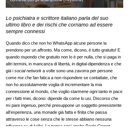
Lo psichiatra e scrittore italiano parla del suo
ultimo libro e dei rischi che corriamo ad essere
sempre connessi
Quando dico che non ho WhatsApp alcune persone la
prendono per un affronto. Ma come, dicono, è tutto gratuito! E
quando rispondo che gratuito non lo è per nulla, che si paga in
altri termini, in mancanza di libertà, in digital-dipendenza e che
già i
social network
a volte sono una zavorra per persone
come me che fan fatica a non rispondere se contattate, che
non ho assolutamente voglia di incrementare la mia
connessione al mondo, che voglio starmene ogni tanto in pace
per i fatti miei, dicono: dipende da come lo usi. Discorso che
mi pare ingenuo, perché presuppone un soggetto preesistente
all’esperienza, una monade già fatta e finita che passa
attraverso le cose senza che le stesse abbiano nessuna
influenza su di lui/lei. La pensa così anche Paolo Crepet