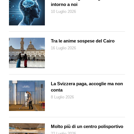
nostri occhi. A questo punto non resta che capire chi
intorno a noi
governerà il mondo, che non si sta certo semplificando: le
10 Luglio 2026
grandi questioni dell’umanità hanno bisogno di risposte sempre
più complesse, non certo di un
tweet
.
La scuola gioca un ruolo importante nella formazione dei
futuri adulti. Dove puntare per promuovere una crescita
Tra le anime sospese del Cairo
sana?
16 Luglio 2026
Io penso che le scuole debbano puntare su quelle che gli
esperti chiamano «esperienze detox», facendo in modo che
gran parte delle loro attività sia
digital-free
. Paradossalmente
mi sembra molto più avanzata e moderna una scuola
elementare che insegna ai bambini a dipingere con le mani sul
La Svizzera paga, accoglie ma non
muro che una in cui 22 ebeti stanno chini su un iPad.
conta
Parliamo dei genitori. Nel suo libro non concede sconti e
8 Luglio 2026
dice che la tecnologia fa comodo soprattutto a loro,
perché un ragazzino che non si sporca, non si sbuccia le
ginocchia e non pensa troppo è l’incarnazione, per alcuni,
del figlio o della figlia modello.
Molto più di un centro polisportivo
I genitori sono collusi, visto che loro stessi sono grandi
22 Luglio 2026