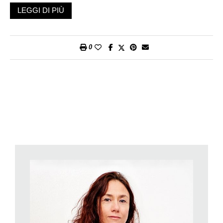
(anche se mi ha confessato di avere WhatsApp, ma di
LEGGI DI PIÙ
utilizzarlo
cum grano salis
) che nel suo ultimo libro,
Baciami
senza rete
, edito da Mondadori, racconta che essere
continuamente connessi ai
social network
comporta dei rischi
0
non da poco, soprattutto per bambini e adolescenti. Qui di
seguito l’intervista.
Paolo Crepet, quali sono i rischi per un bambino cresciuto
sempre con iPad e smartphone in mano?
Prima di tutto diventa grasso, perché diminuiscono tutte le sue
attività motorie e con esse quelle relazionali. Non si tratta solo
di sport, ma anche di gioco, che è una parte delle attività
affettive del bambino.
Rischio che però noi bambini cresciuti negli anni Novanta
correvamo anche con la tv.
Non è comparabile. Di fronte al piccolo schermo quanto
passavano i bambini? Un’ora, due? Qui si sta parlando di dieci
ore al giorno. La tv rimaneva nel salotto, il cellulare ce l’hai
nella tasca e lo porti ovunque, al parco, in gita, dalla nonna… Il