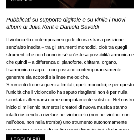
Pubblicati su supporto digitale e su vinile i nuovi
album di Julia Kent e Daniela Savoldi
Il violoncello contemporaneo gode di una strana posizione –
senz’altro inedita – tra gli strumenti monodici, cioè tra quegli
strumenti che non hanno in sé un’estesa possibilità armonica e
che quindi – a differenza di pianoforte, chitarra, organo,
fisarmonica o arpa – non possono contemporaneamente
generare sia accordi sia linee melodiche.
Strumenti di conseguenza limitati, quelli monodici; e per questo
l’unicità che il violoncello ha saputo ritagliarsi non è per nulla
scontata: affermarsi come compiutamente solistico. Nel nostro
inizio di millennio numerosi creatori di nuova musica stanno
infatti riuscendo a rivelare nel violoncello (non nel violino, non
nell’oboe, non nella tromba) uno strumento autonomamente
espressivo, capace di vestire panni diversissimi, di dar voce
alle poetiche più disparate, di farsi veicolo della
LEGGI DI PIÙ