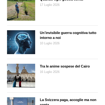
17 Luglio 2026
Julia Kent –
Asperities
Pur essendo ancora relativamente giovane Julia Kent (
foto
)
può senz’altro venir definita come l’antesignana delle
violoncelliste altre, cioè di quelle violoncelliste compositrici e
performer
che con coerenza e caparbietà seguono la propria
Un’invisibile guerra cognitiva tutto
via espressiva solitaria. Completamente da sola, la musicista
intorno a noi
canadese, non lo è invero sempre stata, avendo fatto parte di
10 Luglio 2026
alcune tra le realtà più interessanti della musica americana
d’inizio millennio, come il gruppo delle Rasputina oppure i the
Johnsons che da sempre accompagnano Antony Hegarty.
Come solista al violoncello Julia Kent ha poi prodotto cinque
Tra le anime sospese del Cairo
album negli ultimi dieci anni, un cospicuo e variegato corpus di
16 Luglio 2026
cui il disco
Asperities
è più recente testimonianza. La musica
della Kent – con un
pendant
senz’altro eloquente dal punto di
vista del look e dell’immagine – si sta facendo più scura, e nel
dark è più
industrial
che non gotica. Accanto al violoncello
emerge infatti sempre di più la componente di elettronica, che
La Svizzera paga, accoglie ma non
conta
in un procedere compositivo a fasce rende le onde sonore a