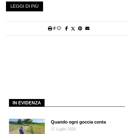
fegato addirittura al diavolo.
LEGGI DI PIÙ
Il legame tra universo e corpo umano, tra naturale e
soprannaturale, suggeriva che per mantenersi in buona salute
si dovesse conservare integro l’equilibrio tra le diverse forze
0
opposte, conducendo una vita moderata e rispettosa delle
leggi dello Stato e degli dei. L’equilibrio, nella concezione di
dualità azteca, significava salute mentre lo squilibrio malattia.
Era quindi di grande importanza adoperarsi per seguire con
rigore le regole sociali e religiose.
Ci sono credenze azteche, tuttora ampiamente diffuse sia in
Messico sia in altre zone del Centro America come, per
esempio, quella che impedisce alle donne incinte di uscire
durante le eclissi lunari per evitare che il bambino possa
nascere con il labbro leporino. L’eclissi lunare, in
nāhuatl
IN EVIDENZA
metzqualoni
, significa letteralmente mangiare la Luna e viene
associata a
tenqualo
, tradotto «mangiare le labbra» ovvero
labbro leporino.
Quando ogni goccia conta
Ma al di là delle convinzioni magico-religiose e dei dettami di
17 Luglio 2026
comportamento sociale imposti su basi mitologiche, gli Aztechi