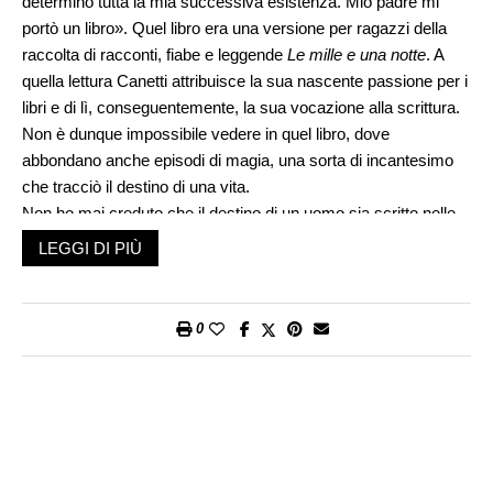
determinò tutta la mia successiva esistenza. Mio padre mi
portò un libro». Quel libro era una versione per ragazzi della
raccolta di racconti, fiabe e leggende
Le mille e una notte
. A
quella lettura Canetti attribuisce la sua nascente passione per i
libri e di lì, conseguentemente, la sua vocazione alla scrittura.
Non è dunque impossibile vedere in quel libro, dove
abbondano anche episodi di magia, una sorta di incantesimo
che tracciò il destino di una vita.
Non ho mai creduto che il destino di un uomo sia scritto nelle
stelle, e tanto meno credo agli astrologi che affermano di
LEGGI DI PIÙ
sapervi leggere. Sono però convinto che ogni esistenza
umana è costellata di eventi, a volta anche apparentemente
irrilevanti, che tracciano una sorta di percorso obbligato che
0
non a torto si potrebbe dire un destino. In primo luogo, vale
quanto scriveva Eraclito nel VI secolo a. C.: «Il carattere di un
uomo è il suo destino». Non a caso gli antichi greci usavano la
parola
daimon
– demone – anche per designare una voce
interiore che induce a fare o a non fare, una sorta di guida nella
vita; e
daimon
significa dunque anche destino. Oggi che le