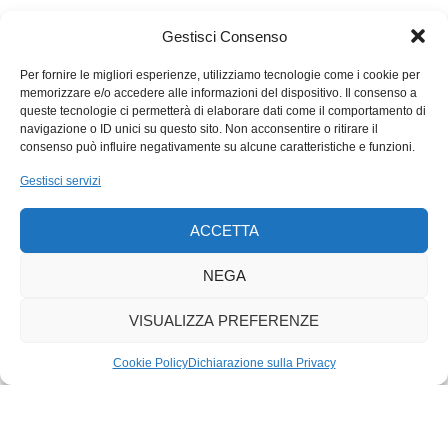
Si sa che oggi molti ragazzi s’appassionano alla lettura molto
meno di un tempo, e la cosa non può stupire: i mezzi
Gestisci Consenso
audiovisivi sono più immediatamente fruibili, richiedono minor
impegno, minore concentrazione. Dunque, prevalgono. E poi,
Per fornire le migliori esperienze, utilizziamo tecnologie come i cookie per
memorizzare e/o accedere alle informazioni del dispositivo. Il consenso a
la lettura richiede tempo e solitudine: altre cose che si vanno
queste tecnologie ci permetterà di elaborare dati come il comportamento di
perdendo. È possibile, naturalmente, che anche un film, anche
navigazione o ID unici su questo sito. Non acconsentire o ritirare il
il cicaleccio in un
social network
possano suscitare emozioni:
consenso può influire negativamente su alcune caratteristiche e funzioni.
quanto poi ne rimanga saldamente nella memoria e
Gestisci servizi
contribuisca alla crescita della persona è impossibile dire. È
però verosimile che l’enorme sovrabbondanza di stimoli
ACCETTA
emotivi li renda alla fine scarsamente significanti, li stinga in un
appiattimento ripetitivo, con scarso profitto per la crescita della
NEGA
persona. Bisogna comunque essere consapevoli del fatto che,
anche in questo caso, avranno contribuito a tracciare destini:
VISUALIZZA PREFERENZE
destini di mediocrità.
Cookie Policy
Dichiarazione sulla Privacy