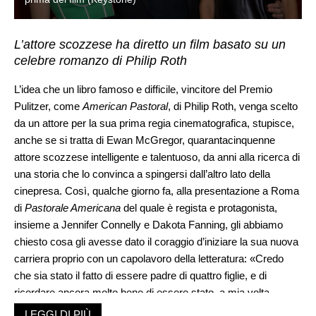
L’attore scozzese ha diretto un film basato su un
celebre romanzo di Philip Roth
L’idea che un libro famoso e difficile, vincitore del Premio
Pulitzer, come
American Pastoral
, di Philip Roth, venga scelto
da un attore per la sua prima regia cinematografica, stupisce,
anche se si tratta di Ewan McGregor, quarantacinquenne
attore scozzese intelligente e talentuoso, da anni alla ricerca di
una storia che lo convinca a spingersi dall’altro lato della
cinepresa. Così, qualche giorno fa, alla presentazione a Roma
di
Pastorale Americana
del quale è regista e protagonista,
insieme a Jennifer Connelly e Dakota Fanning, gli abbiamo
chiesto cosa gli avesse dato il coraggio d’iniziare la sua nuova
carriera proprio con un capolavoro della letteratura: «Credo
che sia stato il fatto di essere padre di quattro figlie, e di
ricordare ancora molto bene di essere stato, a mia volta,
“figlio”, non troppo tempo fa. Perché questa è la storia di un
LEGGI DI PIÙ