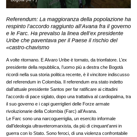
Referendum: La maggioranza della popolazione ha
respinto l’accordo raggiunto all’Avana fra il governo
e le Farc. Ha prevalso la linea dell’ex presidente
Uribe che paventava per il Paese il rischio del
«castro-chavismo
A volte ritornano. E Alvaro Uribe è tornato, da trionfatore. L’ex
presidente della repubblica, l’uomo più a destra che Bogotà
ricordi nella sua storia politica recente, è il vincitore indiscusso
del referendum in Colombia. Il referendum era stato indetto
dall’attuale presidente Santos per far ratificare ai cittadini
l’accordo di pace siglato, dopo una trattativa al cardiopalma, tra
il suo governo e i capi guerriglieri delle Forze armate
rivoluzionarie della Colombia (Farc) all’Avana.
Le Farc sono una narcoguerriglia, un esercito informale
dall’ideologia ultraveteromarxista, da più di cinquant’anni in
guerra con lo Stato. Sono feroci, di una violenza confrontabile