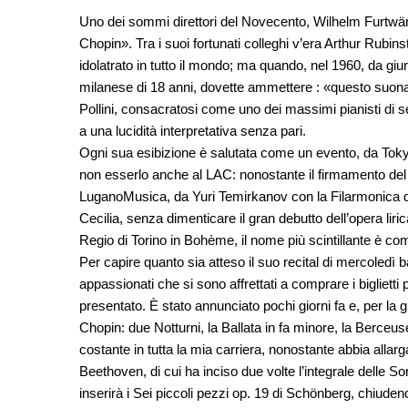
Uno dei sommi direttori del Novecento, Wilhelm Furtwäng
Chopin». Tra i suoi fortunati colleghi v’era Arthur Rubins
idolatrato in tutto il mondo; ma quando, nel 1960, da gi
milanese di 18 anni, dovette ammettere : «questo suona g
Pollini, consacratosi come uno dei massimi pianisti di se
a una lucidità interpretativa senza pari.
Ogni sua esibizione è salutata come un evento, da Tokyo
non esserlo anche al LAC: nonostante il firmamento del 
LuganoMusica, da Yuri Temirkanov con la Filarmonica d
Cecilia, senza dimenticare il gran debutto dell’opera l
Regio di Torino in Bohème, il nome più scintillante è com
Per capire quanto sia atteso il suo recital di mercoledì 
appassionati che si sono affrettati a comprare i biglie
presentato. È stato annunciato pochi giorni fa e, per la g
Chopin: due Notturni, la Ballata in fa minore, la Berceu
costante in tutta la mia carriera, nonostante abbia allarg
Beethoven, di cui ha inciso due volte l’integrale delle S
inserirà i Sei piccoli pezzi op. 19 di Schönberg, chiuden