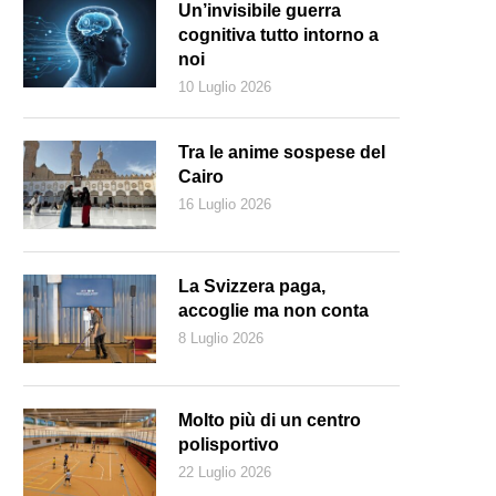
Un’invisibile guerra
cognitiva tutto intorno a
noi
10 Luglio 2026
Tra le anime sospese del
Cairo
16 Luglio 2026
La Svizzera paga,
accoglie ma non conta
8 Luglio 2026
 pianista italiano Maurizio Pollini (Marka)
Molto più di un centro
polisportivo
22 Luglio 2026