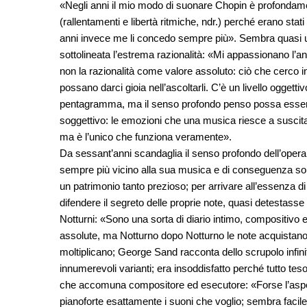
«Negli anni il mio modo di suonare Chopin è profondamen
(rallentamenti e libertà ritmiche, ndr.) perché erano stati 
anni invece me li concedo sempre più». Sembra quasi u
sottolineata l’estrema razionalità: «Mi appassionano l’ana
non la razionalità come valore assoluto: ciò che cerco in
possano darci gioia nell’ascoltarli. C’è un livello oggettiv
pentagramma, ma il senso profondo penso possa esser
soggettivo: le emozioni che una musica riesce a suscitare 
ma è l’unico che funziona veramente».
Da sessant’anni scandaglia il senso profondo dell’opera
sempre più vicino alla sua musica e di conseguenza son
un patrimonio tanto prezioso; per arrivare all’essenza 
difendere il segreto delle proprie note, quasi detestas
Notturni: «Sono una sorta di diario intimo, compositivo ed
assolute, ma Notturno dopo Notturno le note acquistano 
moltiplicano; George Sand racconta dello scrupolo infin
innumerevoli varianti; era insoddisfatto perché tutto tes
che accomuna compositore ed esecutore: «Forse l’aspetto
pianoforte esattamente i suoni che voglio; sembra facil