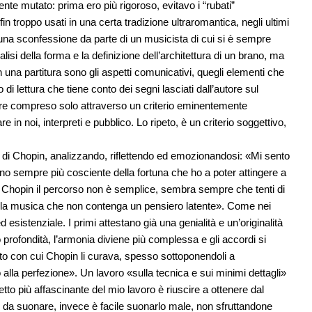
te mutato: prima ero più rigoroso, evitavo i “rubati”
fin troppo usati in una certa tradizione ultraromantica, negli ultimi
na sconfessione da parte di un musicista di cui si è sempre
lisi della forma e la definizione dell’architettura di un brano, ma
 una partitura sono gli aspetti comunicativi, quegli elementi che
o di lettura che tiene conto dei segni lasciati dall’autore sul
e compreso solo attraverso un criterio eminentemente
in noi, interpreti e pubblico. Lo ripeto, è un criterio soggettivo,
 di Chopin, analizzando, riflettendo ed emozionandosi: «Mi sento
o sempre più cosciente della fortuna che ho a poter attingere a
di Chopin il percorso non è semplice, sembra sempre che tenti di
se la musica che non contenga un pensiero latente». Come nei
 esistenziale. I primi attestano già una genialità e un’originalità
profondità, l’armonia diviene più complessa e gli accordi si
ito con cui Chopin li curava, spesso sottoponendoli a
o alla perfezione». Un lavoro «sulla tecnica e sui minimi dettagli»
 più affascinante del mio lavoro è riuscire a ottenere dal
e da suonare, invece è facile suonarlo male, non sfruttandone