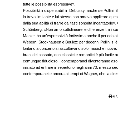
tutte le possibilità espressive».
Possibilità indispensabili in Debussy, anche se Pollini ri
lo trovo limitante e lui stesso non amava applicare que
dalla sua abilità di trarre dai tasti sonorità incantatori
Schönberg: «Non amo sottolineare le differenze tra i su
Mahler, ha un’espressività fortissima anche il periodo a
Webern, Stockhausen e Boulez: per decenni Pollini si è
lontano a concerto si ascoltavano solo musiche nuove, 
brani del passato, con classici e romantici è più facil
comunque fiducioso: i contemporanei diventeranno ascol
iniziato ad entrare in repertorio negli anni 70, mezzo s
contemporanei e ancora ai tempi di Wagner, che la dires
0