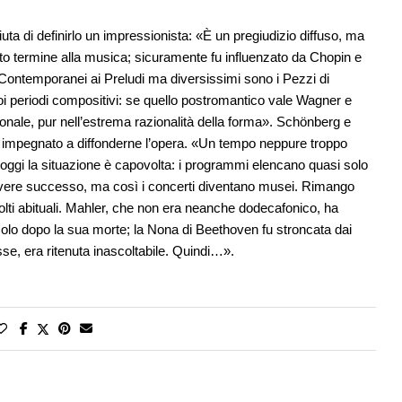
fiuta di definirlo un impressionista: «È un pregiudizio diffuso, ma
sto termine alla musica; sicuramente fu influenzato da Chopin e
e». Contemporanei ai Preludi ma diversissimi sono i Pezzi di
oi periodi compositivi: se quello postromantico vale Wagner e
tonale, pur nell’estrema razionalità della forma». Schönberg e
 impegnato a diffonderne l’opera. «Un tempo neppure troppo
oggi la situazione è capovolta: i programmi elencano quasi solo
e avere successo, ma così i concerti diventano musei. Rimango
ti abituali. Mahler, che non era neanche dodecafonico, ha
ecolo dopo la sua morte; la Nona di Beethoven fu stroncata dai
se, era ritenuta inascoltabile. Quindi…».