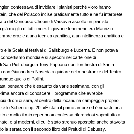
ler, confessava di invidiare i pianisti perché «loro hanno
tein, che del Polacco incise praticamente tutto e ne fu interprete
urato del Concorso Chopin di Varsavia ascoltò un pianista
ià meglio di tutti i noi». Il giovane fenomeno era Maurizio
mpre grazie a una tecnica granitica, a un’intelligenza analitica e
 e la Scala ai festival di Salisburgo e Lucerna. E non poteva
concertismo mondiale si specchi nel cartellone di
i San Pietroburgo a Tony Pappano con l’orchestra di Santa
irica con Gianandrea Noseda a guidare nel maestranze del Teatro
unque quello di Pollini.
basti pensare che è esaurito da varie settimane, con gli
tti prima ancora di conoscere il programma che avrebbe
ioia di chi ci sarà, al centro della locandina campeggia proprio
se e lo Scherzo op. 20. «È stato il primo amore ed è rimasto una
ato e molto il mio repertorio» confessa riferendosi soprattutto a
onate, e ai moderni, di cui è stato strenuo apostolo; anche stavolta
do la serata con il secondo libro dei Preludi di Debussy.