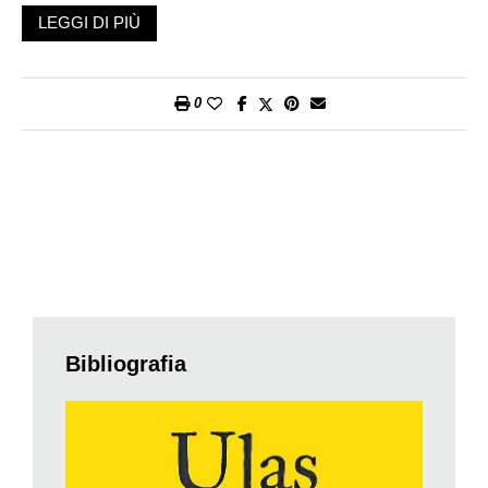
polacca Agnieszka Holland
L’ombra di Stalin
(in originale Mr.
LEGGI DI PIÙ
Jones), presentato al Festival del film di Berlino nel 2019. È la
ricostruzione del primo, vero reportage sulla carestia ucraina,
ad opera del giornalista gallese Gareth Jones (1905-35), già
0
consulente per gli affari esteri del primo ministro inglese
Davide Lloyd George, opposto ai resoconti edulcorati del
Premio Pulitzer Walter Duranty che dai comodi salotti
moscoviti usava la sua rete di contatti in Occidente per
smentire e sminuire le accuse più gravi. Che Duranty fosse,
indirettamente, sul libro paga di Stalin non fa onore alla
categoria, mentre Gareth Jones è ancora oggi ricordato in
Ucraina – dove si parla senza mezzi termini di «genocidio»
voluto dal regime sovietico – con la riconoscenza che si tributa
a un eroe nazionale.
Bibliografia
Le ricerche più recenti concordano che il 1932 fu un anno
particolarmente infelice per la produzione di cereali in quello
che è sempre stato definito il granaio d’Europa, e che
l’intenzionalità del regime intervenne soltanto in un secondo