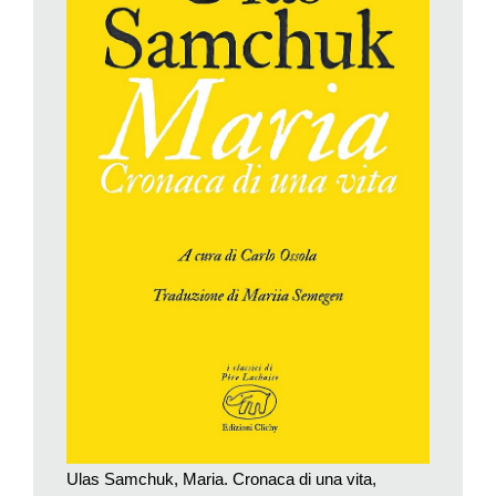
momento, per sfruttare al massimo una tendenza già in atto.
Le scelte scellerate di Stalin, deciso a piegare le resistenze dei
contadini benestanti (i kulaki), contribuirono infatti ad
accrescere enormemente la carestia alzando le quote di grano
richieste all’Ucraina dal governo centrale e arrivando persino a
impedire di seminarne una parte per l’anno venturo (1933).
Per chi voglia approfondire il tema con solidi dati statistici,
consiglio la lettura di
The 1932 Harvest and the Famine of
1933
, il saggio di Mark B. Tauger pubblicato su «Slavic
Review» (vol. 50, Cambridge University Press, 1991, pp. 70-
89).
La tragedia fu di portata tale che la letteratura, nonostante il
contesto non favorevole per la libertà di espressione, fu subito
ricettiva e pronta al racconto della grande fame. Lo fece il
giornalista e scrittore ebreo di origine ucraina Vasilij
Grossman, nell’anta minore del trittico che si compone
Ulas Samchuk, Maria. Cronaca di una vita,
di
Stalingrado
(già
Per una giusta causa
, 1952),
Vita e