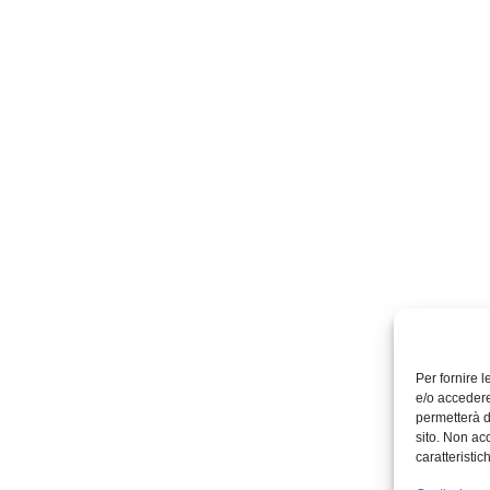
Per fornire 
e/o accedere
permetterà d
sito. Non ac
caratteristic