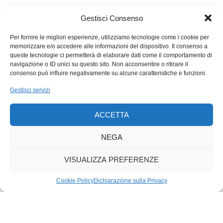
multiples
). Ma non si va oltre questo.
Gestisci Consenso
Basta qualche fermata della metro per ritrovarsi in quartieri
Per fornire le migliori esperienze, utilizziamo tecnologie come i cookie per
dove i residenti si dedicano alle loro attività senza un pensiero
memorizzare e/o accedere alle informazioni del dispositivo. Il consenso a
per i turisti. I caffè e gli altri locali sono affollati di parigini; e
queste tecnologie ci permetterà di elaborare dati come il comportamento di
navigazione o ID unici su questo sito. Non acconsentire o ritirare il
anche la programmazione culturale della città, ricca e
consenso può influire negativamente su alcune caratteristiche e funzioni.
variatissima, è rivolta soprattutto a loro (fanno eccezione solo
Gestisci servizi
le grandi mostre dei musei più famosi); nelle infinite proposte di
biblioteche, cinema, teatri di quartiere, conservatori, centri
ACCETTA
culturali, il turista è benvenuto ma senza dettare le regole del
gioco. Insomma, se a Venezia e Barcellona spesso i residenti
NEGA
si sentono ospiti a casa loro, i parigini non mollano la presa sui
loro spazi. Una lezione di consapevolezza, orgoglio e rispetto
VISUALIZZA PREFERENZE
di sé.
Cookie Policy
Dichiarazione sulla Privacy