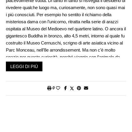
piacevolmente vuota. Di tanto in tanto si risveglia il desiderio di
rivedere qualche luogo ma, curiosamente, non sono quasi mai
i più conosciuti. Per esempio ho sentito il richiamo della
misteriosa dama con l’unicorno, ritratta nella serie di arazzi
ospitata al Museo del Medioevo nel quartiere latino. O ancora il
gigantesco Buddha in bronzo, alto 4,5 metri, intorno al quale fu
costruito il Museo Cernuschi, scrigno di arte asiatica vicino al
Parc Monceau, nell’8e arrondissement. Ma non c’è molto
spazio per queste curiosità, perché viaggio con l’animale da
compagnia sbagliato.
LEGGI DI PIÙ
Da quando sono stato qui l’ultima volta, la città dev’essere
stata conquistata dai gatti, perché a ogni passo c’è un divieto
0
contro i cani: non si entra nei negozi e nei caffè, figurarsi nei
musei. Tolleranza zero. Non a caso nella capitale francese i
cani sono sottorappresentati, appena 100mila rispetto a ben
250mila felini: insomma non c’è partita. I gatti controllano con
discrezione ed efficacia la Parigi degli appartamenti minuscoli,
delle mansarde, dei davanzali, degli studi degli artisti.