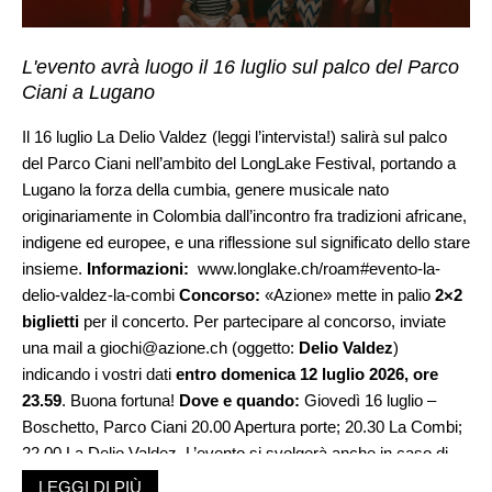
L'evento avrà luogo il 16 luglio sul palco del Parco
Ciani a Lugano
Il 16 luglio La Delio Valdez (
leggi l’intervista!
) salirà sul palco
del Parco Ciani nell’ambito del LongLake Festival, portando a
Lugano la forza della cumbia, genere musicale nato
originariamente in Colombia dall’incontro fra tradizioni africane,
indigene ed europee, e una riflessione sul significato dello stare
insieme.
Informazioni:
www.longlake.ch/roam#evento-la-
delio-valdez-la-combi
Concorso:
«Azione» mette in palio
2×2
biglietti
per il concerto. Per partecipare al concorso, inviate
una mail a
giochi@azione.ch
(oggetto:
Delio Valdez
)
indicando i vostri dati
entro domenica 12 luglio 2026, ore
23.59
. Buona fortuna!
Dove e quando:
Giovedì 16 luglio –
Boschetto, Parco Ciani 20.00 Apertura porte; 20.30 La Combi;
22.00 La Delio Valdez. L’evento si svolgerà anche in caso di
pioggia
Programma completo di LongLake:
LEGGI DI PIÙ