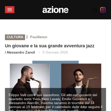
|
CULTURA
Feuilleton
Un giovane e la sua grande avventura jazz
/ Alessandro Zanoli
5 Gennaio 2026
Filippo Valli con il suo sassofono. Gli altri componenti del
quartetto sono Yves-Yann Lavaly, Emilio Giovanoli e
Alessandro Alarcon, insieme saranno in tournée dal 24
l
gennaio al 19 febbraio; per il calendario delle date seguire il
link: diagonales.ch/bands/filippo-valli-quartet