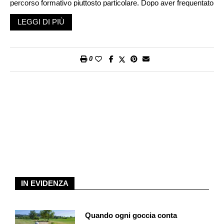
percorso formativo piuttosto particolare. Dopo aver frequentato
la SMUM di Lugano, per conseguire il suo Bachelor è partito
LEGGI DI PIÙ
per Milano e ha seguito i corsi della Civica Scuola Jazz, un
istituto con un’impostazione legata alla tradizione jazzistica
«classica». Per conseguire il suo Master, invece, si è iscritto
0
alla Jazz Hochschule di Lucerna, una delle accademie più
aperte, sperimentali, presenti in Svizzera.
La sua maturità musicale nasce dalla tradizione
jazzistica italiana e dall’ apertura sperimentale della Jazz
Hochschule di Lucerna
Abbiamo incontrato Filippo Valli di recente, in occasione di un
suo concerto tenuto a Jazz in Bess di Lugano, dove si è
esibito appunto con il suo quartetto in una sorta di test
preparatorio alla futura mini-tournée svizzera. Gli abbiamo
IN EVIDENZA
chiesto di parlarci della particolare preparazione di
strumentista. «Sì, è vero», ci ha confermato, «si tratta di due
impostazioni musicali abbastanza diverse: la prima è legata a
Quando ogni goccia conta