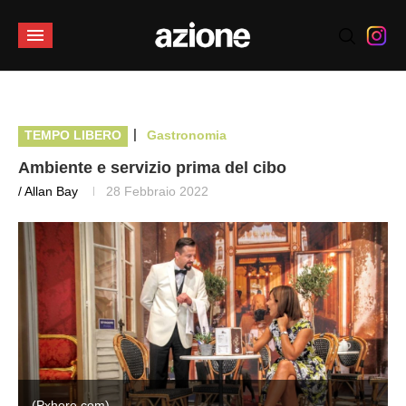
|
TEMPO LIBERO
Gastronomia
Ambiente e servizio prima del cibo
/ Allan Bay
28 Febbraio 2022
(Pxhere.com)