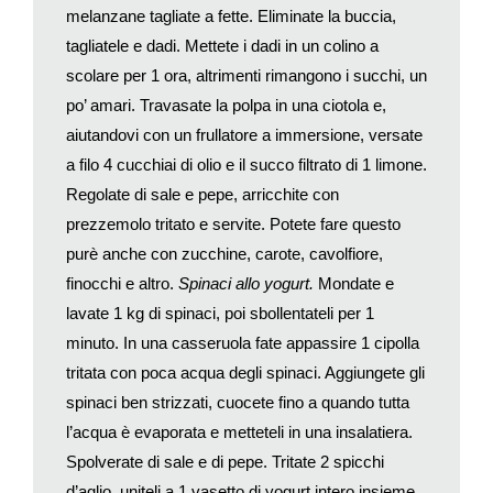
melanzane tagliate a fette. Eliminate la buccia,
tutto. Certo, il servizio dipende anzitutto dal «posizionamento di
tagliatele e dadi. Mettete i dadi in un colino a
mercato» del ristorante, ovvero dalla fascia di prezzo e
scolare per 1 ora, altrimenti rimangono i succhi, un
dall’ambizione recondita. Quindi potrà essere più
«cameratesco» a seconda del target – ma è una cosa che va
po’ amari. Travasate la polpa in una ciotola e,
decisa fin dall’inizio, non deve essere lasciata alla più o meno
aiutandovi con un frullatore a immersione, versate
buona volontà dei camerieri.
a filo 4 cucchiai di olio e il succo filtrato di 1 limone.
Poi viene l’ambiente. Il mio consiglio è sempre: meglio un
Regolate di sale e pepe, arricchite con
cattivo architetto che nessun architetto. Quindi andate con
prezzemolo tritato e servite. Potete fare questo
l’architetto nei locali già impostati come vorreste impostare il
purè anche con zucchine, carote, cavolfiore,
vostro, e cercate di scoprire elementi di vantaggio o
finocchi e altro.
Spinaci allo yogurt
.
Mondate e
svantaggio di ogni ristorante visitato. Toccherà poi all’architetto
lavate 1 kg di spinaci, poi sbollentateli per 1
lavorare sul progetto, pur sempre incalzato da voi, ché solo la
combinazione tra un bravo committente e un adeguato
minuto. In una casseruola fate appassire 1 cipolla
architetto alla fine – collaborando, anche litigando se capita –
tritata con poca acqua degli spinaci. Aggiungete gli
riuscirà a creare uno spazio «bello».
spinaci ben strizzati, cuocete fino a quando tutta
Terzo, un patron di ristorante deve in primo luogo essere un
l’acqua è evaporata e metteteli in una insalatiera.
bravo comunicatore. Un ristorante non ha budget per fare
Spolverate di sale e di pepe. Tritate 2 spicchi
pubblicità, proprio nessuno, e solo con la trasmissione di pochi
d’aglio, uniteli a 1 vasetto di yogurt intero insieme