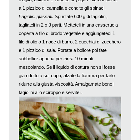
concetti e in «basso» stile pubblicitario, semplici, si può
a 1 pizzico di cannella e condite gli spinaci.
mettere in moto il tam tam da persona a persona che è
Fagiolini glassati
.
Spuntate 600 g di fagiolini,
fondamentale per il successo. Non è facile, lo so, ma un
patron bravo a comunicare vale tantissimo: quindi, se capita, e
tagliateli in 2 o 3 parti. Metteteli in una casseruola
non è una battuta, fate un corso di recitazione.
coperta a filo di brodo vegetale e aggiungeteci 1
Certo, questa realtà della quale sono più che convinto non è un
filo di olio o 1 noce di burro, 2 cucchiai di zucchero
motivo sufficiente per «sforzarsi» di cucinare male, sia chiaro.
e 1 pizzico di sale. Portate a bollore poi fate
Un bravo patron deve dedicare tanto alla cucina e all’acquisto
sobbollire appena per circa 10 minuti,
delle materie prime «giuste» per il suo ristorante, non c’è
mescolando. Se il liquido di cottura non si fosse
nessun motivo per non farlo. Ma mai, mai deve abbassare la
già ridotto a sciroppo, alzate la fiamma per farlo
guardia da ambiente, comunicazione e servizio!
ridurre alla giusta viscosità. Amalgamate bene i
fagiolini allo sciroppo e serviteli.