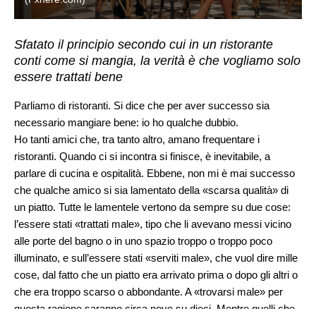
Sfatato il principio secondo cui in un ristorante
conti come si mangia, la verità è che vogliamo solo
essere trattati bene
Parliamo di ristoranti. Si dice che per aver successo sia
necessario mangiare bene: io ho qualche dubbio.
Ho tanti amici che, tra tanto altro, amano frequentare i
ristoranti. Quando ci si incontra si finisce, è inevitabile, a
parlare di cucina e ospitalità. Ebbene, non mi è mai successo
che qualche amico si sia lamentato della «scarsa qualità» di
un piatto. Tutte le lamentele vertono da sempre su due cose:
l’essere stati «trattati male», tipo che li avevano messi vicino
alle porte del bagno o in uno spazio troppo o troppo poco
illuminato, e sull’essere stati «serviti male», che vuol dire mille
cose, dal fatto che un piatto era arrivato prima o dopo gli altri o
che era troppo scarso o abbondante. A «trovarsi male» per
questa ragione saranno circa nove su dieci. Mentre quelli che