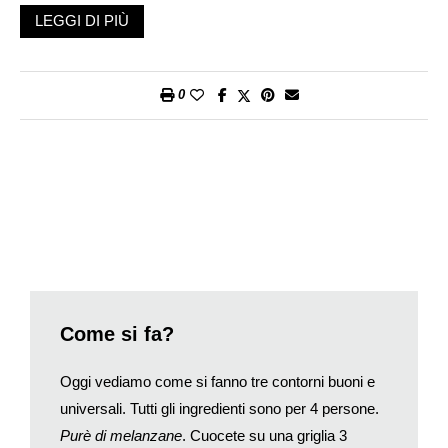
si dichiarano contenti, alla domanda circa il perché, la risposta
LEGGI DI PIÙ
che mi danno è, come è sempre stata: «Perché mi hanno
trattato bene».
Quindi da sempre, quando mi rivolgo a un target «alto», ovvero
0
agli appassionati, scrivo concentrandomi sul cibo, come è
giusto che sia. Ma se mi rivolgo a un target «normale», cioè al
99 per cento dei lettori, sono consapevole che ben altri temi
devo indagare. Tra questi, il primo da approfondire è il servizio,
importantissimo ma mai coltivato abbastanza. Se tratti «male»
un cliente, qualunque cosa il cliente intenda per male, non se lo
scorderà mai, anche se gli hai dato ottimo cibo. Se lo tratti
bene, e lo metti a suo agio, se lo ricorderà sempre, anche nel
caso in cui gli hai servito un piatto «standard» tendente al
mediocre; questo se lo dimenticherà il giorno dopo, il
Come si fa?
trattamento no.
Quindi è importante per un patron investire tempo e sforzi sul
Oggi vediamo come si fanno tre contorni buoni e
servizio, che vuol dire formare i camerieri, obbligarli a sorridere
universali. Tutti gli ingredienti sono per 4 persone.
sempre e comunque (ché una faccia ingrugnita mal dispone
Purè di melanzane
. Cuocete su una griglia 3
tutti), addestrarli a compiere quei mille piccoli gesti che sono