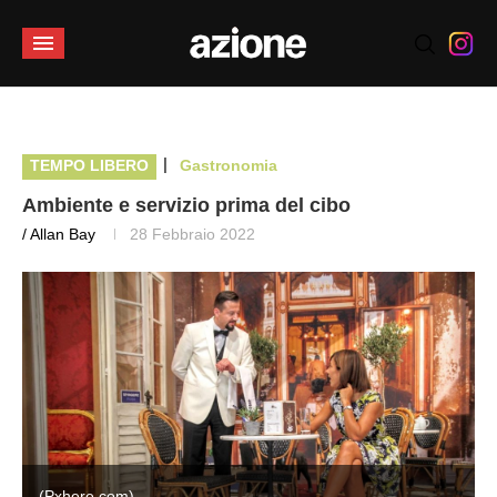
|
TEMPO LIBERO
Gastronomia
Ambiente e servizio prima del cibo
/ Allan Bay
28 Febbraio 2022
(Pxhere.com)