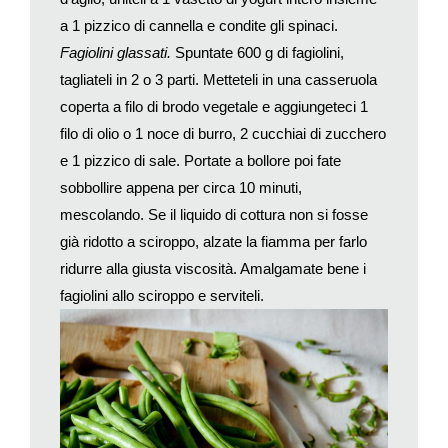
concetti e in «basso» stile pubblicitario, semplici, si può
a 1 pizzico di cannella e condite gli spinaci.
mettere in moto il tam tam da persona a persona che è
Fagiolini glassati
.
Spuntate 600 g di fagiolini,
fondamentale per il successo. Non è facile, lo so, ma un
patron bravo a comunicare vale tantissimo: quindi, se capita, e
tagliateli in 2 o 3 parti. Metteteli in una casseruola
non è una battuta, fate un corso di recitazione.
coperta a filo di brodo vegetale e aggiungeteci 1
Certo, questa realtà della quale sono più che convinto non è un
filo di olio o 1 noce di burro, 2 cucchiai di zucchero
motivo sufficiente per «sforzarsi» di cucinare male, sia chiaro.
e 1 pizzico di sale. Portate a bollore poi fate
Un bravo patron deve dedicare tanto alla cucina e all’acquisto
sobbollire appena per circa 10 minuti,
delle materie prime «giuste» per il suo ristorante, non c’è
mescolando. Se il liquido di cottura non si fosse
nessun motivo per non farlo. Ma mai, mai deve abbassare la
già ridotto a sciroppo, alzate la fiamma per farlo
guardia da ambiente, comunicazione e servizio!
ridurre alla giusta viscosità. Amalgamate bene i
fagiolini allo sciroppo e serviteli.