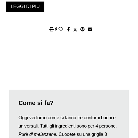
si dichiarano contenti, alla domanda circa il perché, la risposta
LEGGI DI PIÙ
che mi danno è, come è sempre stata: «Perché mi hanno
trattato bene».
Quindi da sempre, quando mi rivolgo a un target «alto», ovvero
0
agli appassionati, scrivo concentrandomi sul cibo, come è
giusto che sia. Ma se mi rivolgo a un target «normale», cioè al
99 per cento dei lettori, sono consapevole che ben altri temi
devo indagare. Tra questi, il primo da approfondire è il servizio,
importantissimo ma mai coltivato abbastanza. Se tratti «male»
un cliente, qualunque cosa il cliente intenda per male, non se lo
scorderà mai, anche se gli hai dato ottimo cibo. Se lo tratti
bene, e lo metti a suo agio, se lo ricorderà sempre, anche nel
caso in cui gli hai servito un piatto «standard» tendente al
mediocre; questo se lo dimenticherà il giorno dopo, il
Come si fa?
trattamento no.
Quindi è importante per un patron investire tempo e sforzi sul
Oggi vediamo come si fanno tre contorni buoni e
servizio, che vuol dire formare i camerieri, obbligarli a sorridere
universali. Tutti gli ingredienti sono per 4 persone.
sempre e comunque (ché una faccia ingrugnita mal dispone
Purè di melanzane
. Cuocete su una griglia 3
tutti), addestrarli a compiere quei mille piccoli gesti che sono