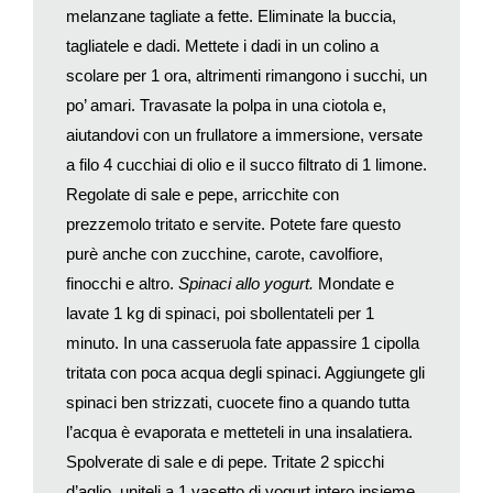
melanzane tagliate a fette. Eliminate la buccia,
tutto. Certo, il servizio dipende anzitutto dal «posizionamento di
tagliatele e dadi. Mettete i dadi in un colino a
mercato» del ristorante, ovvero dalla fascia di prezzo e
scolare per 1 ora, altrimenti rimangono i succhi, un
dall’ambizione recondita. Quindi potrà essere più
«cameratesco» a seconda del target – ma è una cosa che va
po’ amari. Travasate la polpa in una ciotola e,
decisa fin dall’inizio, non deve essere lasciata alla più o meno
aiutandovi con un frullatore a immersione, versate
buona volontà dei camerieri.
a filo 4 cucchiai di olio e il succo filtrato di 1 limone.
Poi viene l’ambiente. Il mio consiglio è sempre: meglio un
Regolate di sale e pepe, arricchite con
cattivo architetto che nessun architetto. Quindi andate con
prezzemolo tritato e servite. Potete fare questo
l’architetto nei locali già impostati come vorreste impostare il
purè anche con zucchine, carote, cavolfiore,
vostro, e cercate di scoprire elementi di vantaggio o
finocchi e altro.
Spinaci allo yogurt
.
Mondate e
svantaggio di ogni ristorante visitato. Toccherà poi all’architetto
lavate 1 kg di spinaci, poi sbollentateli per 1
lavorare sul progetto, pur sempre incalzato da voi, ché solo la
combinazione tra un bravo committente e un adeguato
minuto. In una casseruola fate appassire 1 cipolla
architetto alla fine – collaborando, anche litigando se capita –
tritata con poca acqua degli spinaci. Aggiungete gli
riuscirà a creare uno spazio «bello».
spinaci ben strizzati, cuocete fino a quando tutta
Terzo, un patron di ristorante deve in primo luogo essere un
l’acqua è evaporata e metteteli in una insalatiera.
bravo comunicatore. Un ristorante non ha budget per fare
Spolverate di sale e di pepe. Tritate 2 spicchi
pubblicità, proprio nessuno, e solo con la trasmissione di pochi
d’aglio, uniteli a 1 vasetto di yogurt intero insieme