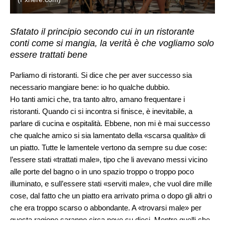
Sfatato il principio secondo cui in un ristorante
conti come si mangia, la verità è che vogliamo solo
essere trattati bene
Parliamo di ristoranti. Si dice che per aver successo sia
necessario mangiare bene: io ho qualche dubbio.
Ho tanti amici che, tra tanto altro, amano frequentare i
ristoranti. Quando ci si incontra si finisce, è inevitabile, a
parlare di cucina e ospitalità. Ebbene, non mi è mai successo
che qualche amico si sia lamentato della «scarsa qualità» di
un piatto. Tutte le lamentele vertono da sempre su due cose:
l’essere stati «trattati male», tipo che li avevano messi vicino
alle porte del bagno o in uno spazio troppo o troppo poco
illuminato, e sull’essere stati «serviti male», che vuol dire mille
cose, dal fatto che un piatto era arrivato prima o dopo gli altri o
che era troppo scarso o abbondante. A «trovarsi male» per
questa ragione saranno circa nove su dieci. Mentre quelli che