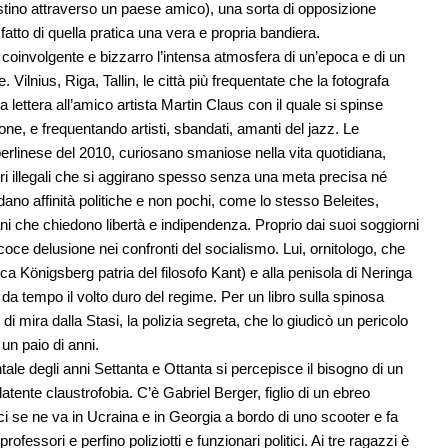
tino attraverso un paese amico), una sorta di opposizione
tto di quella pratica una vera e propria bandiera.
oinvolgente e bizzarro l’intensa atmosfera di un’epoca e di un
Vilnius, Riga, Tallin, le città più frequentate che la fotografa
lettera all’amico artista Martin Claus con il quale si spinse
sone, e frequentando artisti, sbandati, amanti del jazz. Le
berlinese del 2010, curiosano smaniose nella vita quotidiana,
tori illegali che si aggirano spesso senza una meta precisa né
ano affinità politiche e non pochi, come lo stesso Beleites,
ani che chiedono libertà e indipendenza. Proprio dai suoi soggiorni
ecoce delusione nei confronti del socialismo. Lui, ornitologo, che
tica Königsberg patria del filosofo Kant) e alla penisola di Neringa
 da tempo il volto duro del regime. Per un libro sulla spinosa
di mira dalla Stasi, la polizia segreta, che lo giudicò un pericolo
 un paio di anni.
tale degli anni Settanta e Ottanta si percepisce il bisogno di un
atente claustrofobia. C’è Gabriel Berger, figlio di un ebreo
i se ne va in Ucraina e in Georgia a bordo di uno scooter e fa
essori e perfino poliziotti e funzionari politici. Ai tre ragazzi è