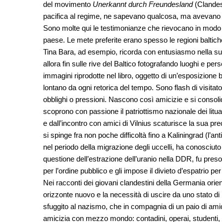
del movimento
Unerkannt durch Freundesland
(Clandes
pacifica al regime, ne sapevano qualcosa, ma avevano fa
Sono molte qui le testimonianze che rievocano in modo c
paese. Le mete preferite erano spesso le regioni baltiche. 
Tina Bara, ad esempio, ricorda con entusiasmo nella sua 
allora fin sulle rive del Baltico fotografando luoghi e per
immagini riprodotte nel libro, oggetto di un’esposizione 
lontano da ogni retorica del tempo. Sono flash di visita
obblighi o pressioni. Nascono così amicizie e si consolid
scoprono con passione il patriottismo nazionale dei litu
e dall’incontro con amici di Vilnius scaturisce la sua pr
si spinge fra non poche difficoltà fino a Kaliningrad (l’an
nel periodo della migrazione degli uccelli, ha conosciuto
questione dell’estrazione dell’uranio nella DDR, fu preso 
per l’ordine pubblico e gli impose il divieto d’espatrio per
Nei racconti dei giovani clandestini della Germania orien
orizzonte nuovo e la necessità di uscire da uno stato di l
sfuggito al nazismo, che in compagnia di un paio di amic
amicizia con mezzo mondo: contadini, operai, studenti, prof