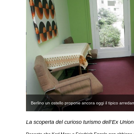
)
Berlino un ostello propone ancora oggi il tipico arre
La scoperta del curioso turismo dell’Ex Union