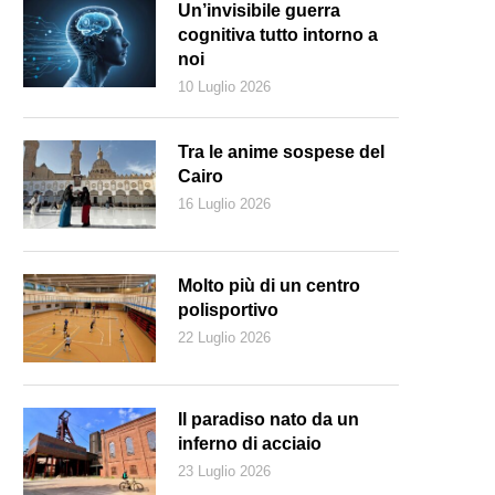
Un’invisibile guerra
cognitiva tutto intorno a
noi
10 Luglio 2026
Tra le anime sospese del
Cairo
16 Luglio 2026
Molto più di un centro
polisportivo
22 Luglio 2026
rlino un ostello propone ancora oggi il tipico arredamento DDR, per u
Il paradiso nato da un
inferno di acciaio
23 Luglio 2026