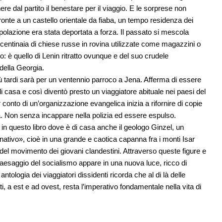
re dal partito il benestare per il viaggio. E le sorprese non
nte a un castello orientale da fiaba, un tempo residenza dei
opolazione era stata deportata a forza. Il passato si mescola
centinaia di chiese russe in rovina utilizzate come magazzini o
o: è quello di Lenin ritratto ovunque e del suo crudele
della Georgia.
ù tardi sarà per un ventennio parroco a Jena. Afferma di essere
 casa e così diventò presto un viaggiatore abituale nei paesi del
conto di un’organizzazione evangelica inizia a rifornire di copie
a. Non senza incappare nella polizia ed essere espulso.
in questo libro dove è di casa anche il geologo Ginzel, un
ernativo», cioè in una grande e caotica capanna fra i monti Isar
del movimento dei giovani clandestini. Attraverso queste figure e
il paesaggio del socialismo appare in una nuova luce, ricco di
antologia dei viaggiatori dissidenti ricorda che al di là delle
, a est e ad ovest, resta l’imperativo fondamentale nella vita di