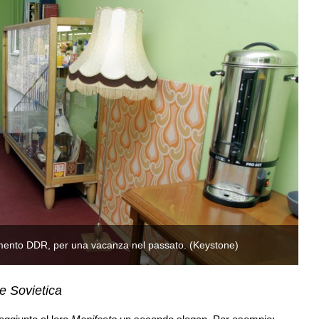
damento DDR, per una vacanza nel passato. (Keystone)
Be
e Sovietica