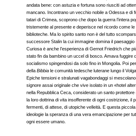
andata bene: con astuzia e fortuna sono riusciti ad ottene
mancano. Incontrano un vecchio nobile a Odessa e di fro
tatari di Crimea, scoprono che dopo la guerra l’intera p
tristemente al presente e deperisce nel ricordo come le 
biblioteche. Ma lo spirito santo non è del tutto scompars
successore Stalin la cui immagine domina il paesaggio 
Curiosa è anche l’esperienza di Gernot Friedrich che pi
stato fin da bambino un uccel di bosco. Amava fuggire di
socialismo spingendosi da solo fino in Mongolia. Poi per 
della
Bibbia
le comunità tedesche luterane lungo il Volg
Epiche tensioni e stralunati vagabondaggi si mescolano 
signore assai originale che vive isolato in un «hotel alt
nella Repubblica Ceca, considerato un santo protettore 
la loro dottrina di vita insofferente di ogni costrizione, 
fermenti, di attese, di utopiche velleità. E questa piccola 
ideologie la speranza di una vera emancipazione per tutti
ogni essere umano.