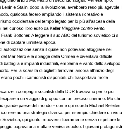
ggiunto al loro
Manifesto
un secondo slogan. Per esempio:
osì Lenin e Stalin, dopo la rivoluzione, avrebbero reso più agevole il
modo, qualcosa fecero ampliando il sistema ricreativo e
urismo occidentale del tempo legato per lo più all’ascesa della
nel curioso libro edito da Keller
Viaggiare contro vento.
Frank Böttcher. A leggere il suo ABC del turismo sovietico ci si
one di captare un’intera epoca.
 di autorizzazione senza il quale non potevano alloggiare nei
a del Mar Nero e le spiagge della Crimea e diventava difficile
di battaglia e impianti industriali, emblema e vanto dello sviluppo
to. Per la scarsità di biglietti ferroviari ancora all’inizio degli
 erano pochi i camionisti disponibili: chi trasportava molte
 vacanze, i compagni socialisti della DDR trovavano per lo più
rtecipare a un viaggio di gruppo con un preciso itinerario. Ma chi
l più grande paese del mondo – come qui ricorda Michael Beleites
orrere ad una strategia diversa: per esempio chiedere un visto
 Sovietica; qui giunto, muoversi liberamente senza rispettare le
l peggio pagava una multa e veniva espulso. I giovani protagonisti