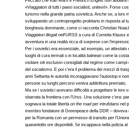
Peccato che Karl Marx e Friedrich Engels non abbiano a
«Viaggiatori di tutti i paesi socialisti, unitevi!». Forse c
turismo nella grande patria sovietica. Anche se, a loro 
sviluppando un controprogetto proletario in risposta al t
borghesia dominante, come ci racconta Christian Noack 
Viaggiatori illegali nell’URSS
a cura di Cornelia Klauss e 
avventura in una realtà ricca di sorprese con l’impressi
Per i sovietici era essenziale, ad esempio, un attestato
luoghi di cura termali o in località balneari come la cost
visitare siti esclusivi consigliati dal regime come campi 
del socialismo. E poi c’era il problema dei mezzi di traspor
anni Settanta le autorità incoraggiavano l’autostop e non
persone su lunghi percorsi veniva addirittura premiato.
Ma se i sovietici avevano difficoltà a progettare le loro
sbarrata la frontiera con l’Urss. Una soluzione c’era: pa
sognava la totale libertà
on the road
per intrufolarsi ne
membro fondatore di Greenpeace della DDR – doveva ric
per la Romania con un permesso di transito per l’Unione
quarantotto ore disponibili. Se incappava nella polizia a